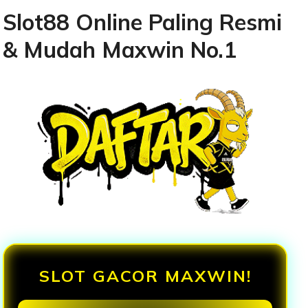
Slot88 Online Paling Resmi
& Mudah Maxwin No.1
SLOT GACOR MAXWIN!