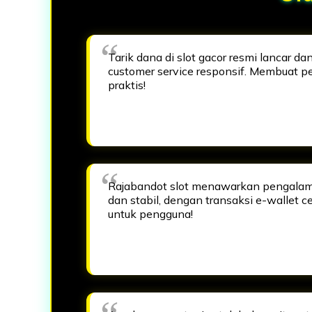
Tarik dana di slot gacor resmi lancar da
customer service responsif. Membuat p
praktis!
Rajabandot slot menawarkan pengalam
dan stabil, dengan transaksi e-wallet 
untuk pengguna!