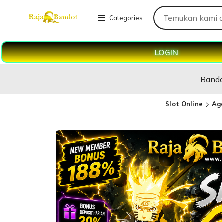
Skip
Search
Seo-
to
Categories
for
wukong303
Content
items
or
shops
LOGIN
Banda
Slot Online
Ag