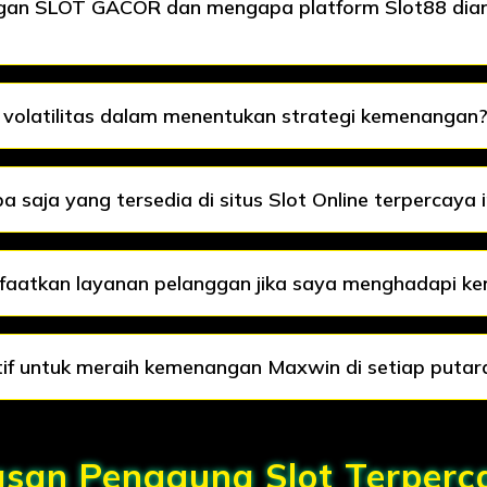
gan SLOT GACOR dan mengapa platform Slot88 diang
 volatilitas dalam menentukan strategi kemenangan
a saja yang tersedia di situs Slot Online terpercaya i
atkan layanan pelanggan jika saya menghadapi ke
ktif untuk meraih kemenangan Maxwin di setiap putar
asan Pengguna Slot Terperc