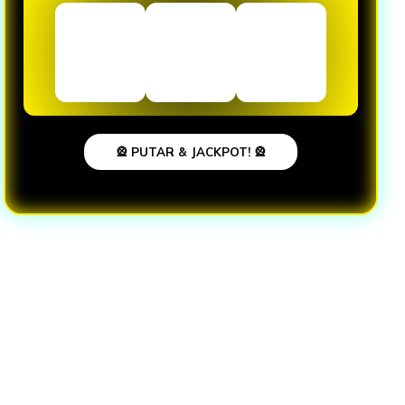
🎡 PUTAR & JACKPOT! 🎡